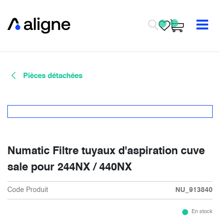
Se rendre au contenu
Pièces détachées
Numatic Filtre tuyaux d'aspiration cuve
sale pour 244NX / 440NX
Code Produit
NU_913840
En stock