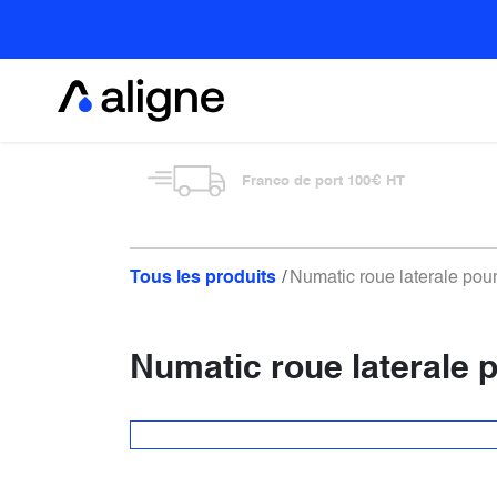
Se rendre au contenu
Alimentaire
Franco de port 100€ HT
Tous les produits
Numatic roue laterale po
Numatic roue laterale