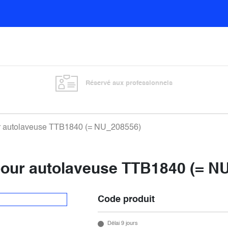
Sols
Sanitaires
Entretien général
Vitre
Réservé aux professionnels
ur autolaveuse TTB1840 (= NU_208556)
 pour autolaveuse TTB1840 (= N
Code produit
Délai 9 jours