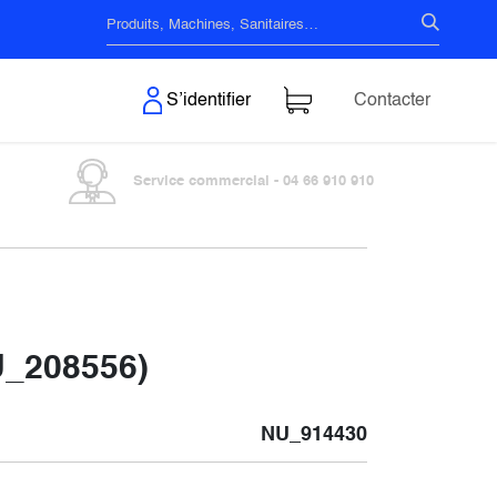
s & Surfaces
S’identifier
Contacter
Service commercial - 04 66 910 910
U_208556)
NU_914430