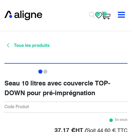
Se rendre au contenu
Tous les produits
Seau 10 litres avec couvercle TOP-
DOWN pour pré-imprégnation
Code Produit
En stock
37,17
€
HT /
Soit
44,60
€
TTC