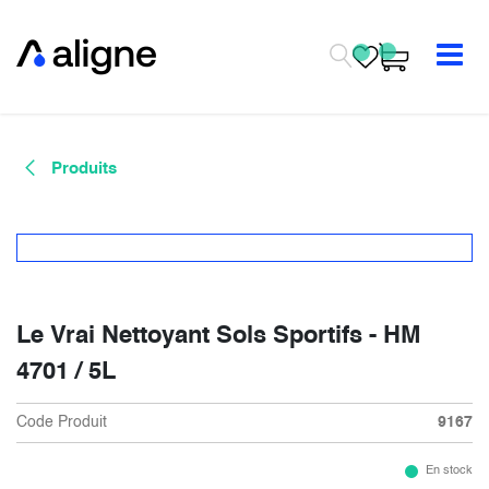
Se rendre au contenu
Produits
Le Vrai Nettoyant Sols Sportifs - HM
4701 / 5L
Code Produit
9167
En stock