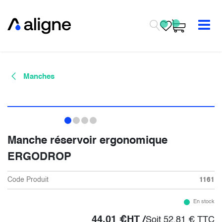
Se rendre au contenu
Manches
Manche réservoir ergonomique
ERGODROP
Code Produit
1161
En stock
44,01
€
HT /
Soit
52,81
€
TTC