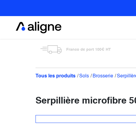
Se rendre au contenu
Alimentaire
Franco de port 100€ HT
Tous les produits
Sols
Brosserie
Serpillèr
Serpillière microfibre