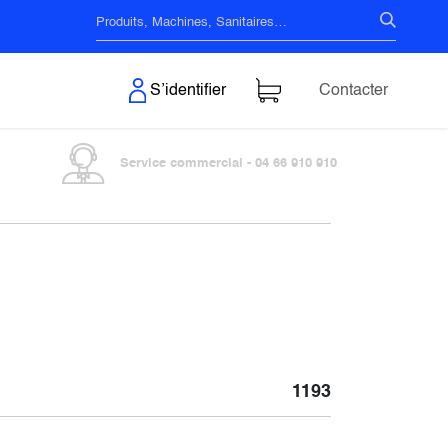
s & Surfaces
S’identifier
Contacter
Service commercial - 04 66 910 910
1193