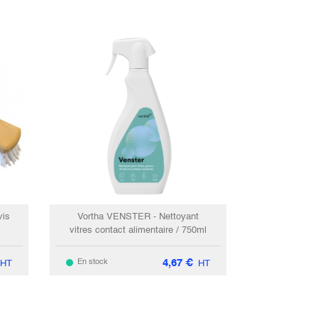
vis
Vortha VENSTER - Nettoyant
vitres contact alimentaire / 750ml
4,67
€
En stock
HT
HT