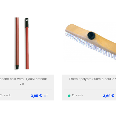
anche bois verni 1,30M embout
Frottoir polypro 30cm à douille 
vis
3,85
€
3,62
€
En stock
En stock
HT