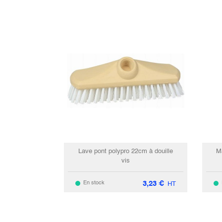
Lave pont polypro 22cm à douille
M
vis
3,23
€
En stock
HT