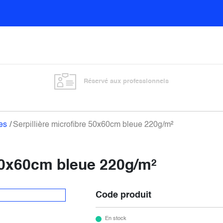
Sols
Sanitaires
Entretien général
Vitre
Réservé aux professionnels
es
Serpillière microfibre 50x60cm bleue 220g/m²
 50x60cm bleue 220g/m²
Code produit
En stock