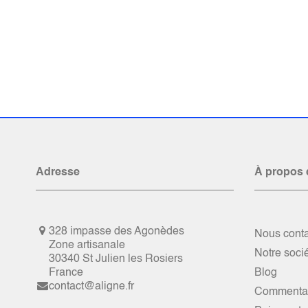
Adresse
À propos 
328 impasse des Agonèdes
Nous conta
Zone artisanale
Notre soci
30340 St Julien les Rosiers
France
Blog
contact@aligne.fr
Commentai