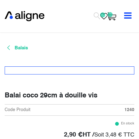
Se rendre au contenu
Balais
Balai coco 29cm à douille vis
Code Produit
1240
En stock
2,90
€
HT /
Soit
3,48
€
TTC