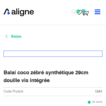
Se rendre au contenu
Balais
Balai coco zébré synthétique 29cm
douille vis intégrée
Code Produit
1241
En stock