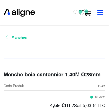
Se rendre au contenu
Manches
Manche bois cantonnier 1,40M Ø28mm
Code Produit
1246
En stock
4,69
€
HT /
Soit
5,63
€
TTC