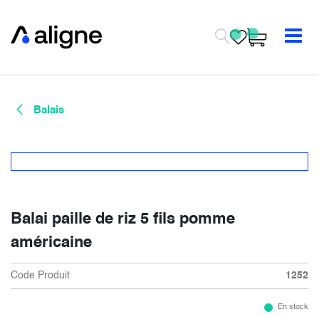
Se rendre au contenu
Balais
Balai paille de riz 5 fils pomme
américaine
Code Produit
1252
En stock