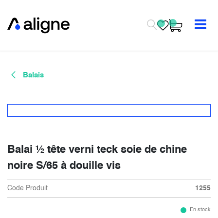
Se rendre au contenu
Balais
Balai ½ tête verni teck soie de chine
noire S/65 à douille vis
Code Produit
1255
En stock