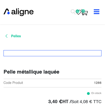
Se rendre au contenu
Pelles
Pelle métallique laquée
Code Produit
1266
En stock
3,40
€
HT /
Soit
4,08
€
TTC