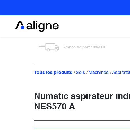
Se rendre au contenu
Alimentaire
Franco de port 100€ HT
Tous les produits
Sols
Machines
Aspirate
Numatic aspirateur indu
NES570 A