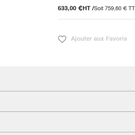
633,00
€
HT /
Soit
759,60
€
TT
Ajouter aux Favoris