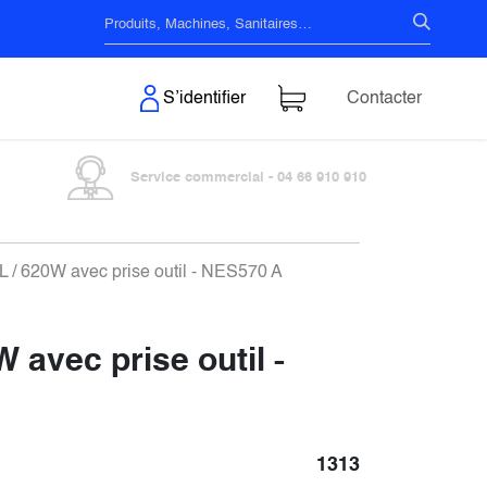
s & Surfaces
S’identifier
Contacter
Service commercial - 04 66 910 910
3L / 620W avec prise outil - NES570 A
 avec prise outil -
1313