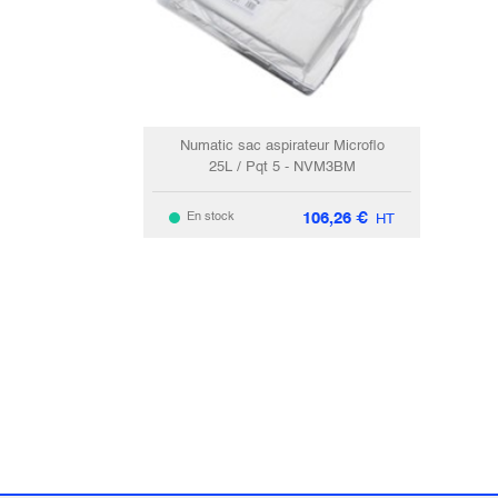
Numatic sac aspirateur Microflo
25L / Pqt 5 - NVM3BM
106,26
€
En stock
HT