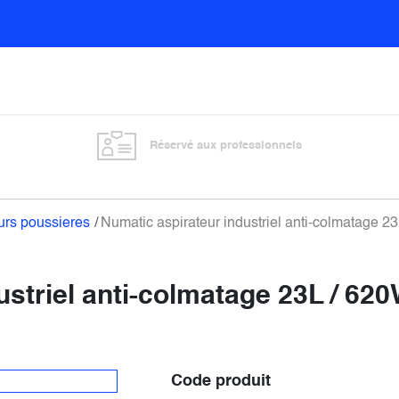
Sols
Sanitaires
Entretien général
Vitre
Réservé aux professionnels
urs poussieres
Numatic aspirateur industriel anti-colmatage 2
striel anti-colmatage 23L / 620W
Code produit