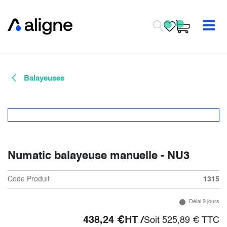
Se rendre au contenu
Balayeuses
Numatic balayeuse manuelle - NU3
Code Produit
1315
Délai 9 jours
438,24
€
HT /
Soit
525,89
€
TTC