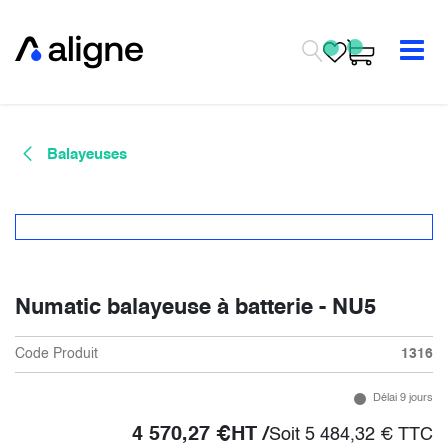
Se rendre au contenu
Balayeuses
Numatic balayeuse à batterie - NU5
Code Produit
1316
Délai 9 jours
4 570,27
€
HT /
Soit
5 484,32
€
TTC