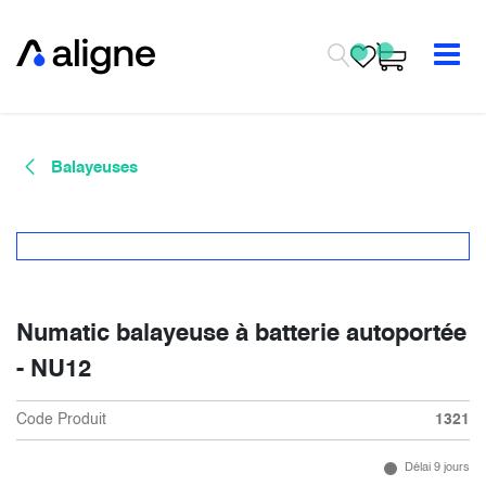
Se rendre au contenu
Balayeuses
Numatic balayeuse à batterie autoportée
- NU12
Code Produit
1321
Délai 9 jours