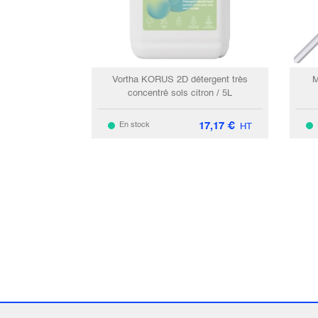
Vortha KORUS 2D détergent très
M
concentré sols citron / 5L
17,17
€
En stock
HT