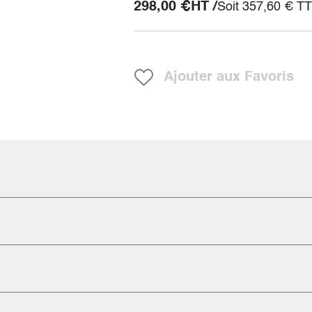
298,00
€
HT /
Soit
357,60
€
TT
Ajouter aux Favoris