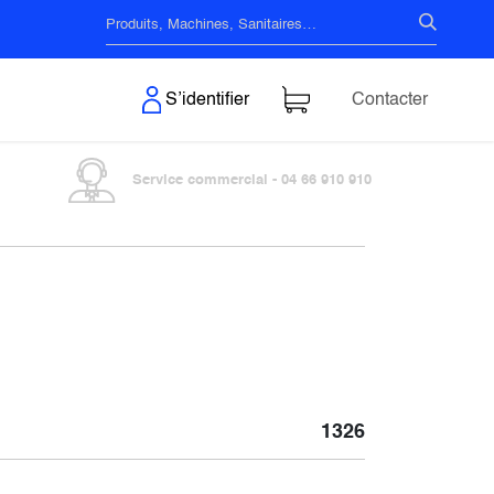
s & Surfaces
S’identifier
Contacter
Service commercial - 04 66 910 910
1326