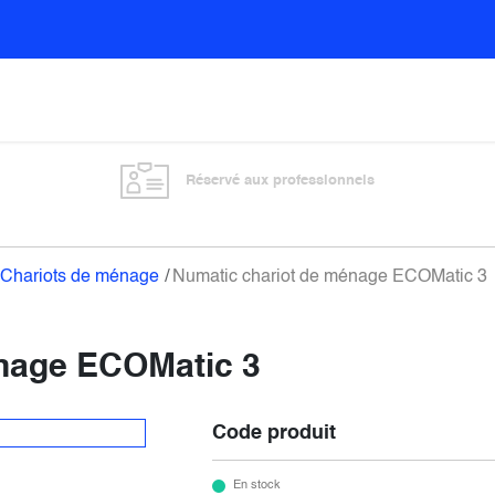
Sols
Sanitaires
Entretien général
Vitre
Réservé aux professionnels
Chariots de ménage
Numatic chariot de ménage ECOMatic 3
nage ECOMatic 3
Code produit
En stock