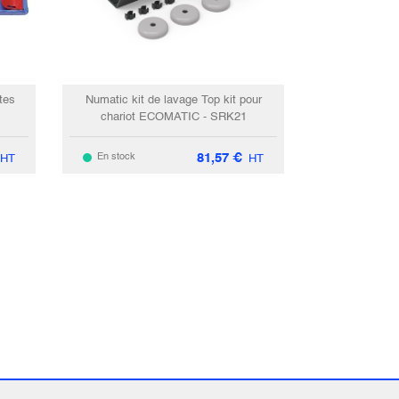
tes
Numatic kit de lavage Top kit pour
chariot ECOMATIC - SRK21
81,57
€
En stock
HT
HT