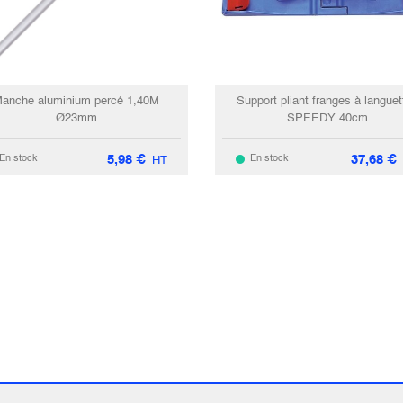
anche aluminium percé 1,40M
Support pliant franges à languet
Ø23mm
SPEEDY 40cm
5,98
€
37,68
€
En stock
En stock
HT