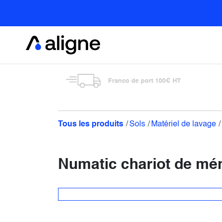
Se rendre au contenu
Alimentaire
Franco de port 100€ HT
Tous les produits
Sols
Matériel de lavage
Numatic chariot de mé