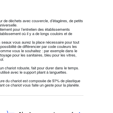
r de déchets avec couvercle, d’étagères, de petits
niverselle.
ement pour l’entretien des établissements
établissement où il y a de longs couloirs et de
s seaux vous aurez la place nécessaire pour tout
ossibilité de différencier par code couleurs les
 comme vous le souhaitez : par exemple dans le
toyage pour les sanitaires, bleu pour les vitres,
ol.
 chariot robuste, fait pour durer dans le temps.
tilisé avec le support pliant à languettes.
cture du chariot est composée de 97% de plastique
nt ce chariot vous faite un geste pour la planète.