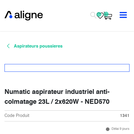
Se rendre au contenu
Aspirateurs poussieres
Numatic aspirateur industriel anti-
colmatage 23L / 2x620W - NED570
Code Produit
1341
Délai 9 jours