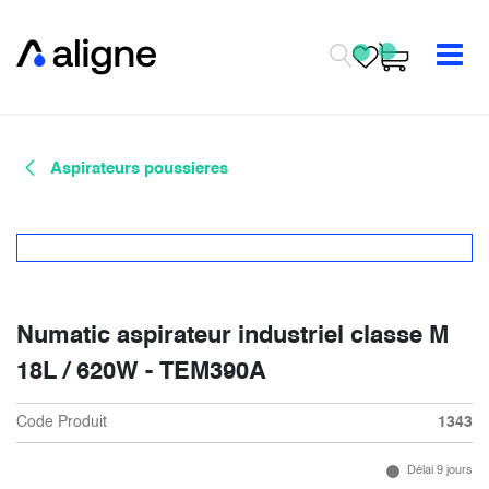
Se rendre au contenu
Aspirateurs poussieres
Numatic aspirateur industriel classe M
18L / 620W - TEM390A
Code Produit
1343
Délai 9 jours