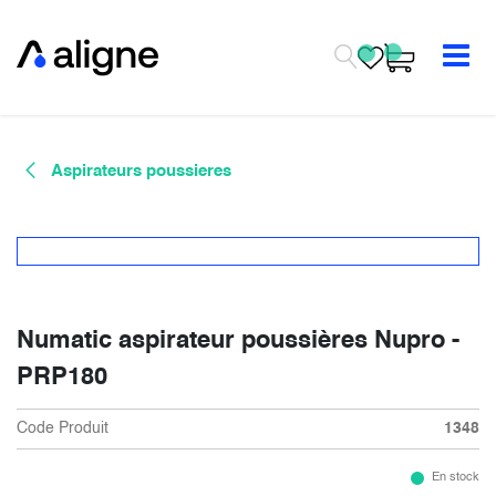
Se rendre au contenu
Aspirateurs poussieres
Numatic aspirateur poussières Nupro -
PRP180
Code Produit
1348
En stock