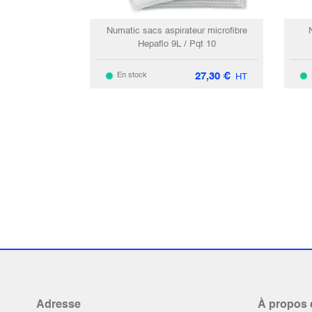
Numatic sacs aspirateur microfibre
Hepaflo 9L / Pqt 10
27,30
€
En stock
HT
Adresse
À propos 