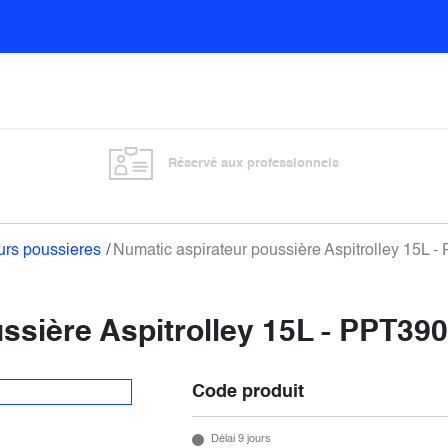
Sols
Sanitaires
Entretien général
Vitre
Réservé aux professionnels
urs poussieres
Numatic aspirateur poussière Aspitrolley 15L 
ssière Aspitrolley 15L - PPT390
Code produit
Délai 9 jours