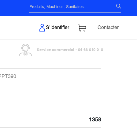
s & Surfaces
S’identifier
Contacter
Service commercial - 04 66 910 910
- PPT390
1358