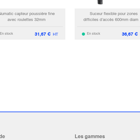
Numatic capteur poussière fine
Suceur flexible pour zones
avec roulettes 32mm
difficiles d’accès 600mm diam
pour NUPRO & HENRY
31,67
€
36,67
€
En stock
En stock
HT
de
Les gammes