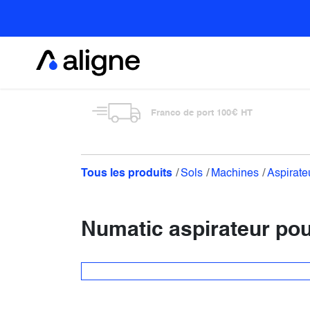
Se rendre au contenu
Alimentaire
Franco de port 100€ HT
Tous les produits
Sols
Machines
Aspirate
Numatic aspirateur pou