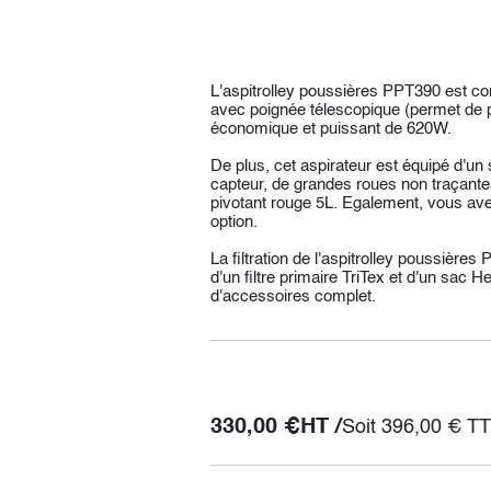
L'aspitrolley poussières PPT390 est co
avec poignée télescopique (permet de p
économique et puissant de 620W.
De plus, cet aspirateur est équipé d'u
capteur, de grandes roues non traçantes
pivotant rouge 5L. Egalement, vous avez
option.
La filtration de l'aspitrolley poussières
d'un filtre primaire TriTex et d'un sac H
d'accessoires complet.
330,00
€
HT /
Soit
396,00
€
TT