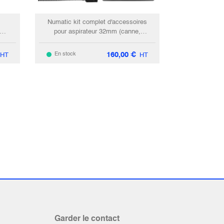
Numatic kit complet d'accessoires
 32
pour aspirateur 32mm (canne,
flexible, capteur poussière &
embout brosse)
160,00
€
En stock
HT
HT
Garder le contact