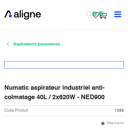
Se rendre au contenu
Aspirateurs poussieres
Numatic aspirateur industriel anti-
colmatage 40L / 2x620W - NED900
Code Produit
1359
Délai 9 jours