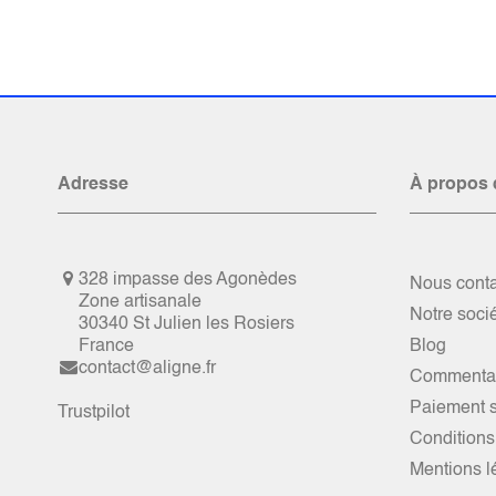
Adresse
À propos 
328 impasse des Agonèdes
Nous conta
Zone artisanale
Notre soci
30340 St Julien les Rosiers
France
Blog
contact@aligne.fr
Commentai
Paiement s
Trustpilot
Conditions
Mentions l