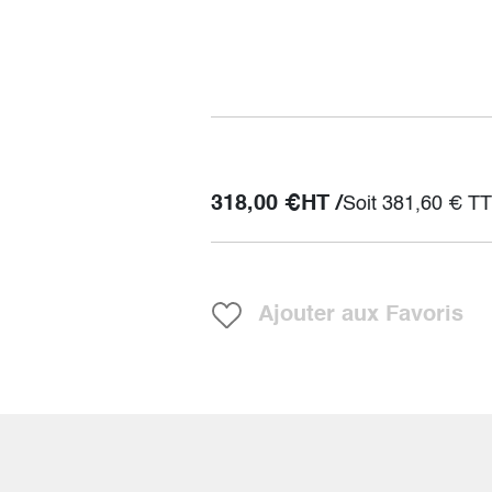
318,00
€
HT /
Soit
381,60
€
TT
Ajouter aux Favoris