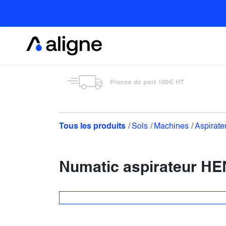
Se rendre au contenu
Alimentaire
Franco de port 100€ HT
Tous les produits
Sols
Machines
Aspirate
Numatic aspirateur H