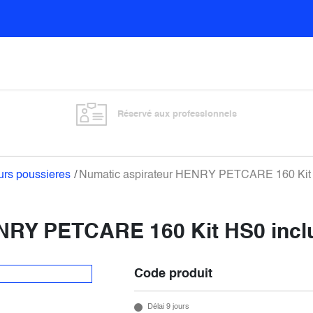
Sols
Sanitaires
Entretien général
Vitre
Réservé aux professionnels
urs poussieres
Numatic aspirateur HENRY PETCARE 160 Kit 
ENRY PETCARE 160 Kit HS0 incl
Code produit
Délai 9 jours