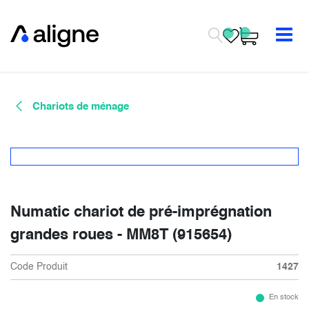
Se rendre au contenu
Chariots de ménage
Numatic chariot de pré-imprégnation
grandes roues - MM8T (915654)
Code Produit
1427
En stock