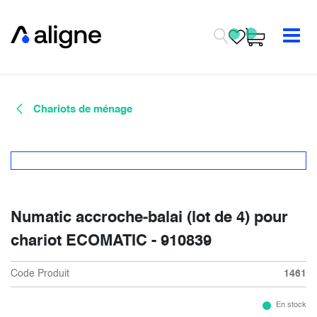
Se rendre au contenu
Chariots de ménage
Numatic accroche‐balai (lot de 4) pour
chariot ECOMATIC - 910839
Code Produit
1461
En stock