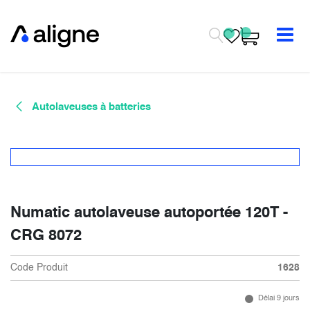
Se rendre au contenu
Autolaveuses à batteries
Numatic autolaveuse autoportée 120T -
CRG 8072
Code Produit
1628
Délai 9 jours