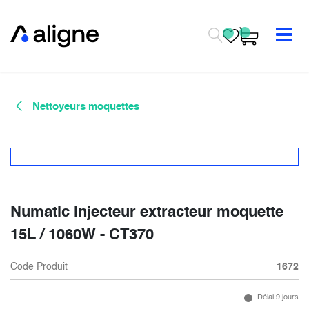
Se rendre au contenu
Nettoyeurs moquettes
Numatic injecteur extracteur moquette
15L / 1060W - CT370
Code Produit
1672
Délai 9 jours