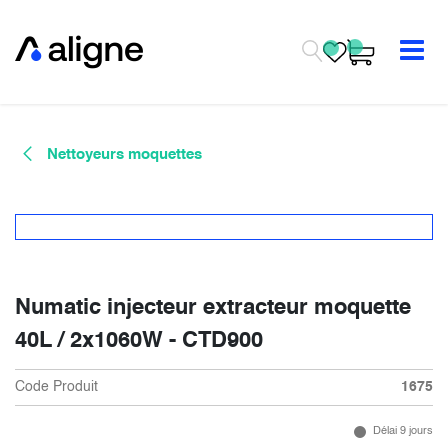
Se rendre au contenu
Nettoyeurs moquettes
Numatic injecteur extracteur moquette
40L / 2x1060W - CTD900
Code Produit
1675
Délai 9 jours