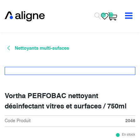
Se rendre au contenu
Nettoyants multi-sufaces
Vortha PERFOBAC nettoyant
désinfectant vitres et surfaces / 750ml
Code Produit
2046
En stock