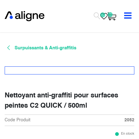
Se rendre au contenu
Surpuissants & Anti-graffitis
Nettoyant anti-graffiti pour surfaces
peintes C2 QUICK / 500ml
Code Produit
2052
En stock