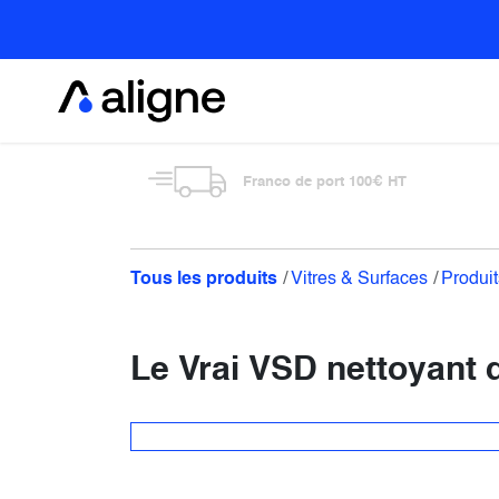
Se rendre au contenu
Alimentaire
Franco de port 100€ HT
Tous les produits
Vitres & Surfaces
Produit
Le Vrai VSD nettoyant d