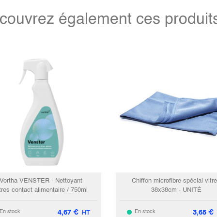
couvrez également ces produits 
Vortha VENSTER - Nettoyant
Chiffon microfibre spécial vitr
tres contact alimentaire / 750ml
38x38cm - UNITÉ
4,67
€
3,65
€
En stock
En stock
HT