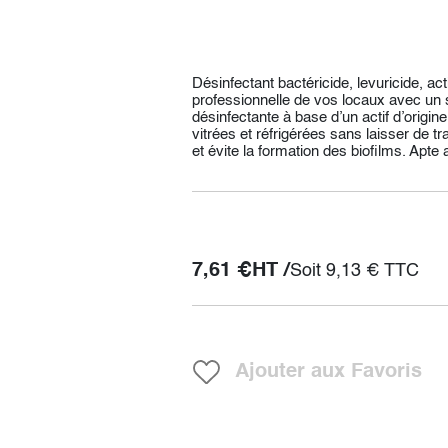
Désinfectant bactéricide, levuricide, act
professionnelle de vos locaux avec un 
désinfectante à base d’un actif d’origine
vitrées et réfrigérées sans laisser de t
et évite la formation des biofilms. Apte
7,61
€
HT /
Soit
9,13
€
TTC
Ajouter aux Favoris