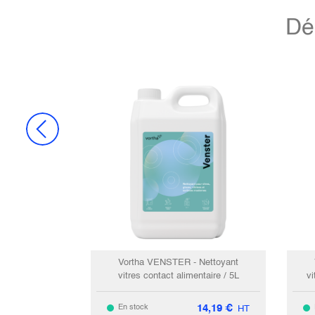
Dé
Vortha VENSTER - Nettoyant
vitres contact alimentaire / 5L
vi
14,19
€
En stock
HT