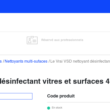
Sols
Sanitaires
Entretien général
Vitre
Réservé aux professionnels
s
Nettoyants multi-sufaces
Le Vrai VSD nettoyant désinfectant
ésinfectant vitres et surfaces 
Code produit
En stock