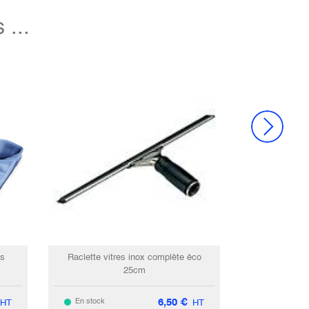
...
es
Raclette vitres inox complète éco
25cm
6,50
€
En stock
HT
HT