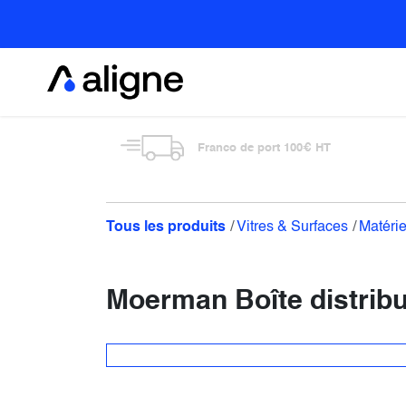
Se rendre au contenu
Alimentaire
Franco de port 100€ HT
Tous les produits
Vitres & Surfaces
Matérie
Moerman Boîte distribu