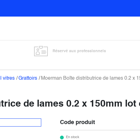
Sols
Sanitaires
Entretien général
Vitre
Réservé aux professionnels
l vitres
Grattoirs
Moerman Boîte distributrice de lames 0.2 x 
trice de lames 0.2 x 150mm lot 
Code produit
En stock