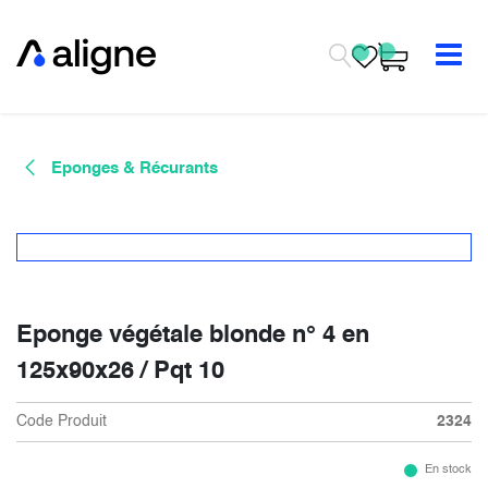
Se rendre au contenu
Eponges & Récurants
Eponge végétale blonde n° 4 en
125x90x26 / Pqt 10
Code Produit
2324
En stock