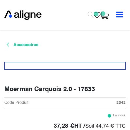
Se rendre au contenu
Accessoires
Moerman Carquois 2.0 - 17833
Code Produit
2342
En stock
37,28
€
HT /
Soit
44,74
€
TTC