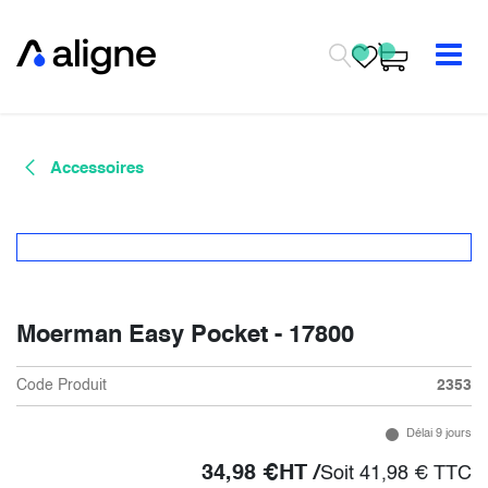
Se rendre au contenu
Accessoires
Moerman Easy Pocket - 17800
Code Produit
2353
Délai 9 jours
34,98
€
HT /
Soit
41,98
€
TTC