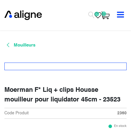
Se rendre au contenu
Mouilleurs
Moerman F* Liq + clips Housse
mouilleur pour liquidator 45cm - 23523
Code Produit
2360
En stock