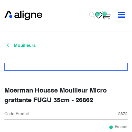
Se rendre au contenu
Mouilleurs
Moerman Housse Mouilleur Micro
grattante FUGU 35cm - 26862
Code Produit
2372
En stock