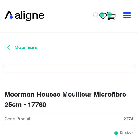
Se rendre au contenu
Mouilleurs
Moerman Housse Mouilleur Microfibre
25cm - 17760
Code Produit
2374
En stock