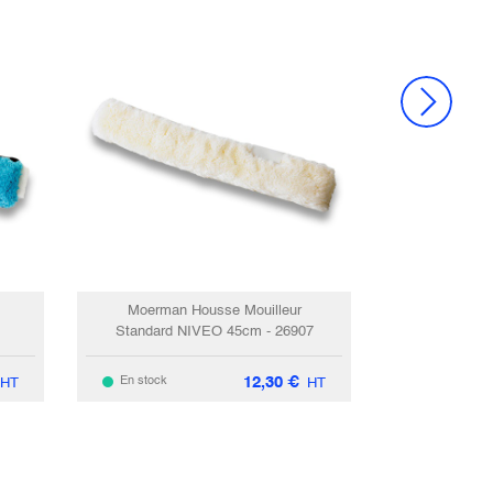
Moerman Housse Mouilleur
Standard NIVEO 45cm - 26907
12,30
€
En stock
HT
HT