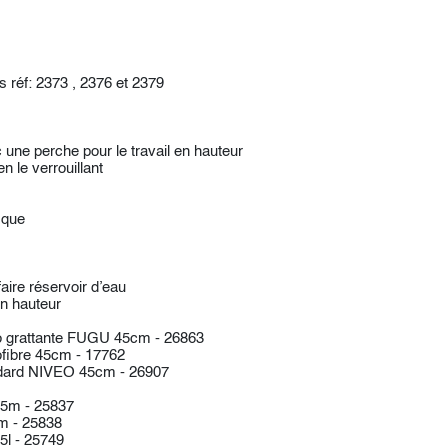
 réf: 2373 , 2376 et 2379
c une perche pour le travail en hauteur
n le verrouillant
ique
aire réservoir d’eau
en hauteur
 grattante FUGU 45cm - 26863
fibre 45cm - 17762
dard NIVEO 45cm - 26907
.5m - 25837
m - 25838
5l - 25749