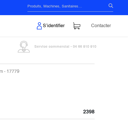
s & Surfaces
S’identifier
Contacter
Service commercial - 04 66 910 910
m - 17779
2398