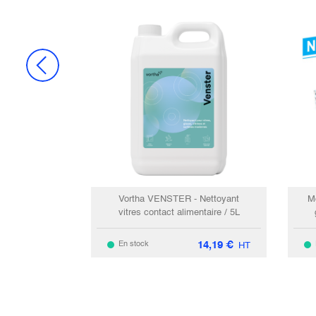
Vortha VENSTER - Nettoyant
M
vitres contact alimentaire / 5L
14,19
€
En stock
HT