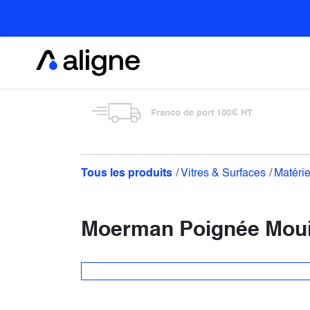
Se rendre au contenu
Alimentaire
Franco de port 100€ HT
Tous les produits
Vitres & Surfaces
Matérie
Moerman Poignée Mouil