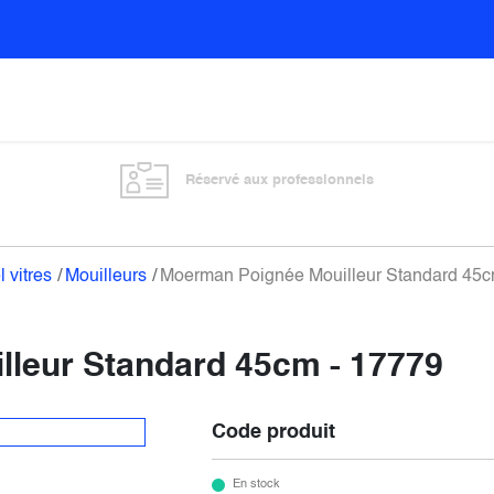
Sols
Sanitaires
Entretien général
Vitre
Réservé aux professionnels
l vitres
Mouilleurs
Moerman Poignée Mouilleur Standard 45c
leur Standard 45cm - 17779
Code produit
En stock