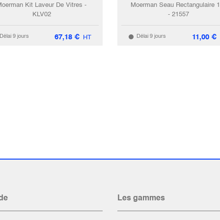
oerman Kit Laveur De Vitres -
Moerman Seau Rectangulaire 
KLV02
- 21557
67,18
€
11,00
€
Délai 9 jours
Délai 9 jours
HT
de
Les gammes