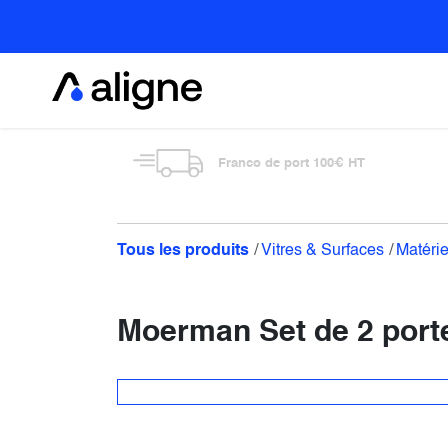
Se rendre au contenu
Alimentaire
Franco de port 100€ HT
Tous les produits
Vitres & Surfaces
Matérie
Moerman Set de 2 porte