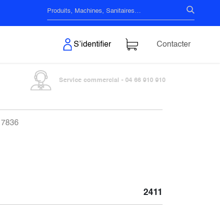
s & Surfaces
S’identifier
Contacter
Service commercial - 04 66 910 910
 17836
2411