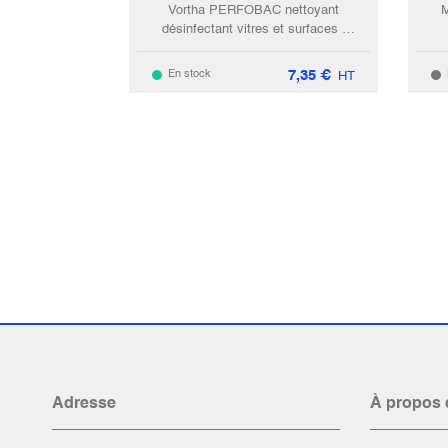
Vortha PERFOBAC nettoyant
M
désinfectant vitres et surfaces /
750ml
7,35
€
En stock
HT
Adresse
À propos 