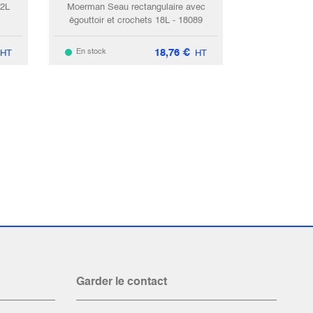
12L
Moerman Seau rectangulaire avec
égouttoir et crochets 18L - 18089
18,76
€
En stock
HT
HT
Garder le contact