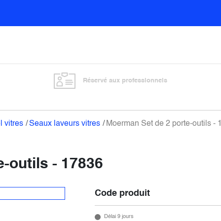
Sols
Sanitaires
Entretien général
Vitre
Réservé aux professionnels
l vitres
Seaux laveurs vitres
Moerman Set de 2 porte-outils -
-outils - 17836
Code produit
Délai 9 jours