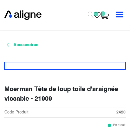
Se rendre au contenu
Accessoires
Moerman Tête de loup toile d'araignée
vissable - 21909
Code Produit
2420
En stock