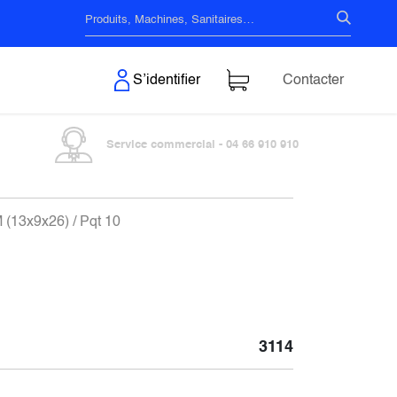
s & Surfaces
S’identifier
Contacter
Service commercial - 04 66 910 910
 (13x9x26) / Pqt 10
3114