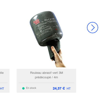
lle
Rouleau abrasif vert 3M
prédécoupé / 4m
24,37
€
En stock
HT
HT