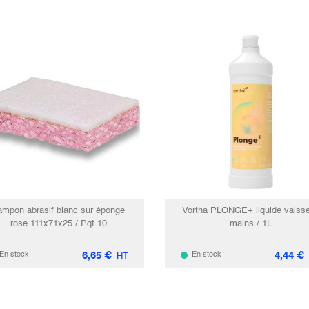
ampon abrasif blanc sur éponge
Vortha PLONGE+ liquide vaisse
rose 111x71x25 / Pqt 10
mains / 1L
6,65
€
4,44
€
En stock
En stock
HT