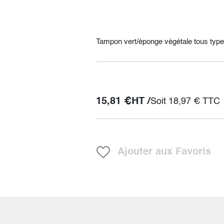
Tampon vert/éponge végétale tous type
15,81
€
HT /
Soit
18,97
€
TTC
Ajouter aux Favoris