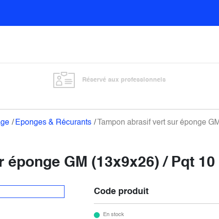
Sols
Sanitaires
Entretien général
Vitre
Réservé aux professionnels
age
Eponges & Récurants
Tampon abrasif vert sur éponge GM
r éponge GM (13x9x26) / Pqt 10
Code produit
En stock