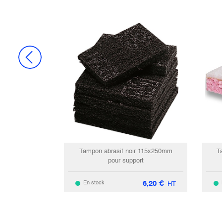
Tampon abrasif noir 115x250mm
T
pour support
6,20
€
En stock
HT