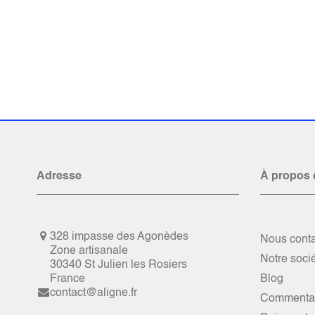
Adresse
À propos 
328 impasse des Agonèdes
Nous conta
Zone artisanale
Notre soci
30340 St Julien les Rosiers
France
Blog
contact@aligne.fr
Commentai