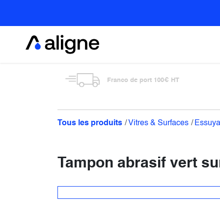
Se rendre au contenu
Alimentaire
Franco de port 100€ HT
Tous les produits
Vitres & Surfaces
Essuy
Tampon abrasif vert su