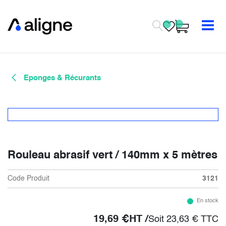
Se rendre au contenu
Eponges & Récurants
Rouleau abrasif vert / 140mm x 5 mètres
Code Produit
3121
En stock
19,69
€
HT /
Soit
23,63
€
TTC