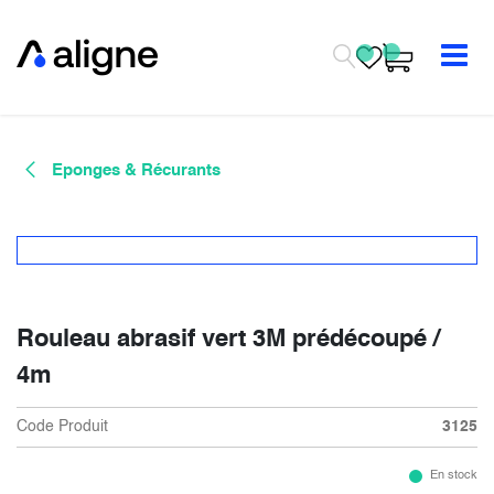
Se rendre au contenu
Eponges & Récurants
Rouleau abrasif vert 3M prédécoupé /
4m
Code Produit
3125
En stock