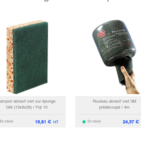
ampon abrasif vert sur éponge
Rouleau abrasif vert 3M
GM (13x9x26) / Pqt 10
prédécoupé / 4m
15,81
€
24,37
€
En stock
En stock
HT