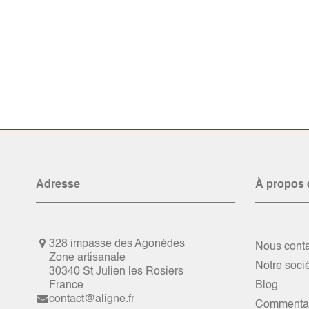
Adresse
À propos 
328 impasse des Agonèdes
Nous conta
Zone artisanale
Notre soci
30340 St Julien les Rosiers
France
Blog
contact@aligne.fr
Commentai