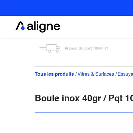
Se rendre au contenu
Alimentaire
Franco de port 100€ HT
Tous les produits
Vitres & Surfaces
Essuy
Boule inox 40gr / Pqt 1