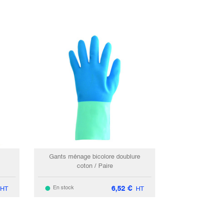
Gants ménage bicolore doublure
coton / Paire
6,52
€
En stock
HT
HT