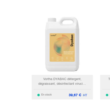
Vortha DYABAC détergent,
T
dégraissant, désinfectant virucide
alimentaire concentré DDM / 5L
39,67
€
En stock
HT