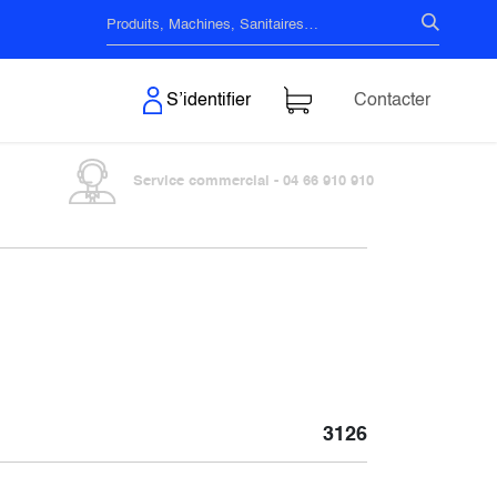
s & Surfaces
S’identifier
Contacter
Service commercial - 04 66 910 910
3126