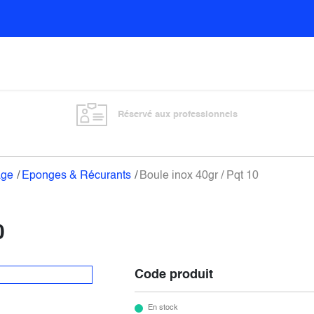
Sols
Sanitaires
Entretien général
Vitre
Réservé aux professionnels
age
Eponges & Récurants
Boule inox 40gr / Pqt 10
0
Code produit
En stock