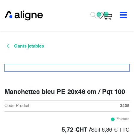
Se rendre au contenu
Gants jetables
Manchettes bleu PE 20x46 cm / Pqt 100
Code Produit
3405
En stock
5,72
€
HT /
Soit
6,86
€
TTC