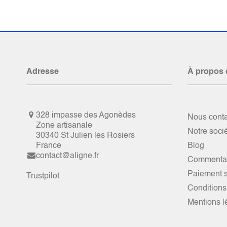
Adresse
À propos 
328 impasse des Agonèdes
Nous conta
Zone artisanale
Notre soci
30340 St Julien les Rosiers
France
Blog
contact@aligne.fr
Commentai
Paiement s
Trustpilot
Conditions
Mentions l