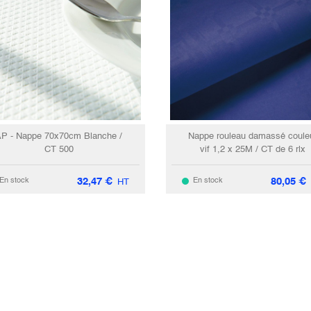
P - Nappe 70x70cm Blanche /
Nappe rouleau damassé coule
CT 500
vif 1,2 x 25M / CT de 6 rlx
32,47
€
80,05
€
En stock
En stock
HT