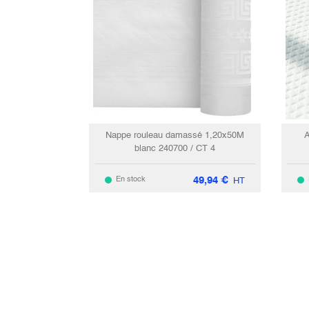
Nappe rouleau damassé 1,20x50M
A
blanc 240700 / CT 4
49,94
€
En stock
HT