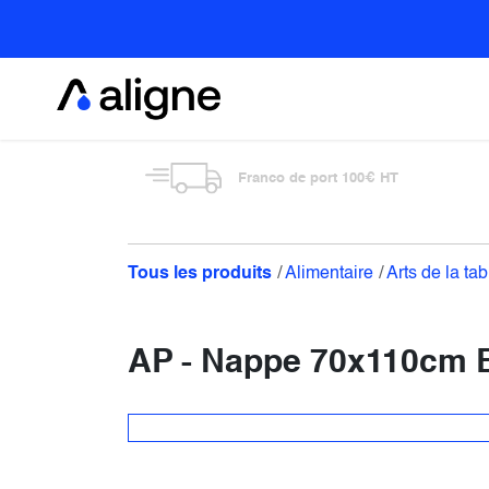
Se rendre au contenu
Alimentaire
Franco de port 100€ HT
Tous les produits
Alimentaire
Arts de la tab
AP - Nappe 70x110cm B