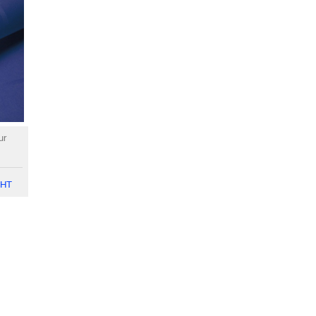
ur
HT