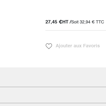
27,45
€
HT /
Soit
32,94
€
TTC
Ajouter aux Favoris