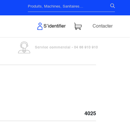
s & Surfaces
S’identifier
Contacter
Service commercial - 04 66 910 910
4025