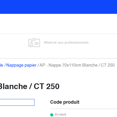
Sols
Sanitaires
Entretien général
Vitre
Réservé aux professionnels
le
Nappage papier
AP - Nappe 70x110cm Blanche / CT 250
lanche / CT 250
Code produit
En stock