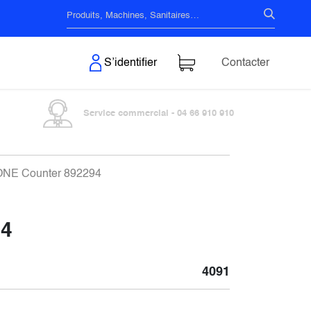
s & Surfaces
S’identifier
Contacter
Service commercial - 04 66 910 910
L-ONE Counter 892294
94
4091