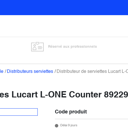
Sols
Sanitaires
Entretien général
Vitre
Réservé aux professionnels
le
Distributeurs serviettes
Distributeur de serviettes Lucart 
ttes Lucart L-ONE Counter 8922
Code produit
Délai 9 jours