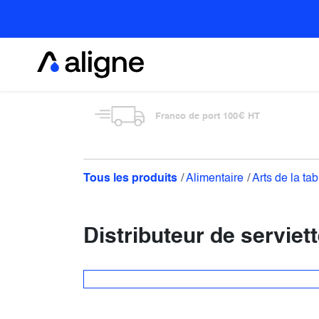
Se rendre au contenu
Alimentaire
Franco de port 100€ HT
Tous les produits
Alimentaire
Arts de la tab
Distributeur de servie