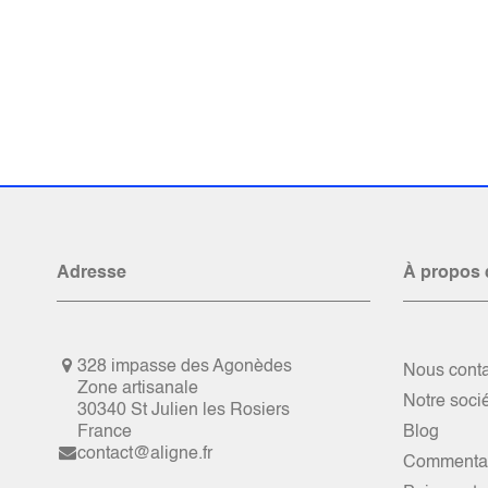
Adresse
À propos 
328 impasse des Agonèdes
Nous conta
Zone artisanale
Notre soci
30340 St Julien les Rosiers
France
Blog
contact@aligne.fr
Commentai