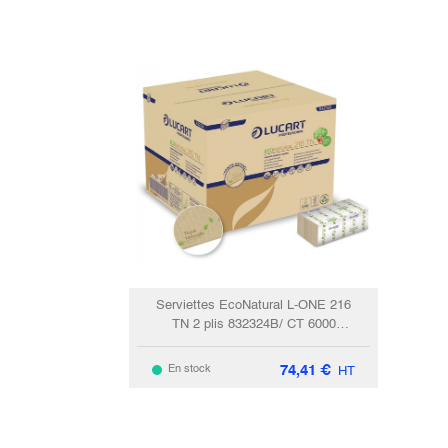
Serviettes EcoNatural L-ONE 216
TN 2 plis 832324B/ CT 6000
(40x150)
74,41
€
En stock
HT