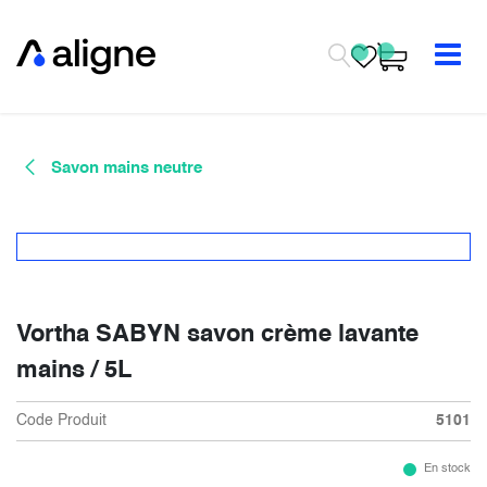
Se rendre au contenu
Savon mains neutre
Vortha SABYN savon crème lavante
mains / 5L
Code Produit
5101
En stock