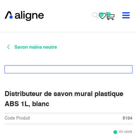
Se rendre au contenu
Savon mains neutre
Distributeur de savon mural plastique
ABS 1L, blanc
Code Produit
5104
En stock